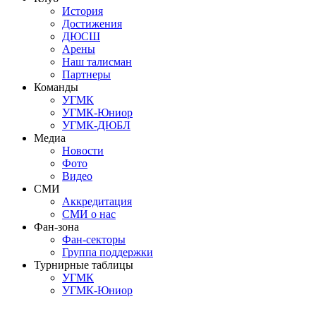
История
Достижения
ДЮСШ
Арены
Наш талисман
Партнеры
Команды
УГМК
УГМК-Юниор
УГМК-ДЮБЛ
Медиа
Новости
Фото
Видео
СМИ
Аккредитация
СМИ о нас
Фан-зона
Фан-секторы
Группа поддержки
Турнирные таблицы
УГМК
УГМК-Юниор