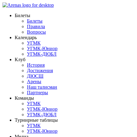
Билеты
Билеты
Правила
Вопросы
Календарь
УГМК
УГМК-Юниор
УГМК-ДЮБЛ
Клуб
История
Достижения
ДЮСШ
Арены
Наш талисман
Партнеры
Команды
УГМК
УГМК-Юниор
УГМК-ДЮБЛ
Турнирные таблицы
УГМК
УГМК-Юниор
Медиа