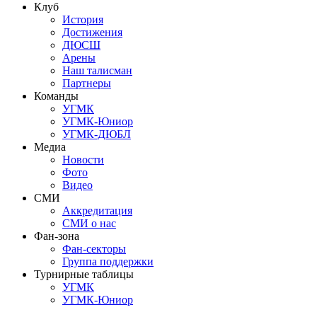
Клуб
История
Достижения
ДЮСШ
Арены
Наш талисман
Партнеры
Команды
УГМК
УГМК-Юниор
УГМК-ДЮБЛ
Медиа
Новости
Фото
Видео
СМИ
Аккредитация
СМИ о нас
Фан-зона
Фан-секторы
Группа поддержки
Турнирные таблицы
УГМК
УГМК-Юниор