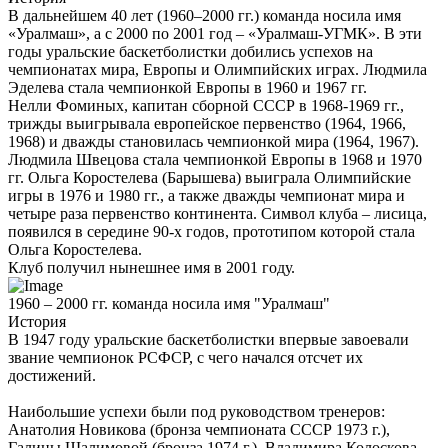
В дальнейшем 40 лет (1960–2000 гг.) команда носила имя
«Уралмаш», а с 2000 по 2001 год – «Уралмаш-УГМК». В эти
годы уральские баскетболистки добились успехов на
чемпионатах мира, Европы и Олимпийских играх. Людмила
Эделева стала чемпионкой Европы в 1960 и 1967 гг.
Нелли Фоминых, капитан сборной СССР в 1968-1969 гг.,
трижды выигрывала европейское первенство (1964, 1966,
1968) и дважды становилась чемпионкой мира (1964, 1967).
Людмила Швецова стала чемпионкой Европы в 1968 и 1970
гг. Ольга Коростелева (Барышева) выиграла Олимпийские
игры в 1976 и 1980 гг., а также дважды чемпионат мира и
четыре раза первенство континента. Символ клуба – лисица,
появился в середине 90-х годов, прототипом которой стала
Ольга Коростелева.
Клуб получил нынешнее имя в 2001 году.
1960 – 2000 гг. команда носила имя "Уралмаш"
История
В 1947 году уральские баскетболистки впервые завоевали
звание чемпионок РСФСР, с чего начался отсчет их
достижений.
Наибольшие успехи были под руководством тренеров:
Анатолия Новикова (бронза чемпионата СССР 1973 г.),
Галины Шалимовой (бронза 1974 г.), Владимира Колоскова