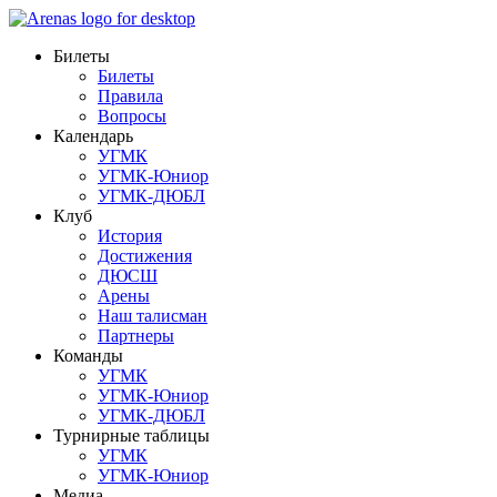
Билеты
Билеты
Правила
Вопросы
Календарь
УГМК
УГМК-Юниор
УГМК-ДЮБЛ
Клуб
История
Достижения
ДЮСШ
Арены
Наш талисман
Партнеры
Команды
УГМК
УГМК-Юниор
УГМК-ДЮБЛ
Турнирные таблицы
УГМК
УГМК-Юниор
Медиа