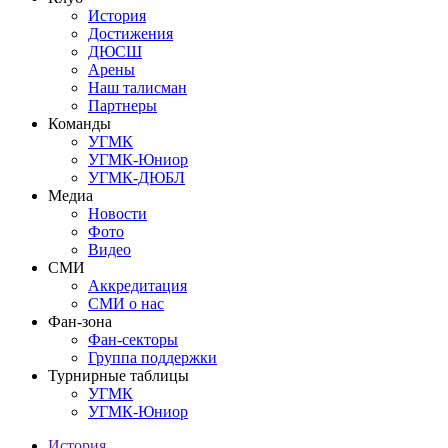
История
Достижения
ДЮСШ
Арены
Наш талисман
Партнеры
Команды
УГМК
УГМК-Юниор
УГМК-ДЮБЛ
Медиа
Новости
Фото
Видео
СМИ
Аккредитация
СМИ о нас
Фан-зона
Фан-секторы
Группа поддержки
Турнирные таблицы
УГМК
УГМК-Юниор
История