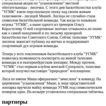
специальная акция по "усыновлению" местной
обитательницы - лисички. С этого дня баскетболистки клуба
"УГМК" взяли персональную опеку над своим живым
талисманом - лисицей Машей. Лисица не случайно стала
символом баскетбольной команды. Так когда-то называли
игрока "УГМК", а ныне одного из тренеров Ольгу
Коростелеву. О ней спортивные знатоки отзывались не иначе
как о самой находчивой и по лисьему проворной
баскетболистке Советского Союза. Сейчас талисман "УГМК"
лисенок зажигает публику на матчах и поддерживает
спортивный дух игроков команды.
Теперь у всех поклонников баскетбольного клуба "УГМК"
появилась возможность посмотреть на живой талисман
команды и в екатеринбургском зоопарке. Между прочим,
"УГМК" стал первым клубом женской Суперлиги, талисман
которой получил настоящее "природное" воплощение.
Лиса по имени Маша официально "зачислена" в команду. На
церемонии "усыновления" Маше, в лице представителей
зоопарка вручили майку команды УГМК под символическим
номером один. На вольере установлена специальная табличка.
партнеры