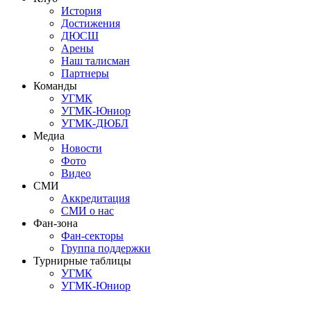
История
Достижения
ДЮСШ
Арены
Наш талисман
Партнеры
Команды
УГМК
УГМК-Юниор
УГМК-ДЮБЛ
Медиа
Новости
Фото
Видео
СМИ
Аккредитация
СМИ о нас
Фан-зона
Фан-секторы
Группа поддержки
Турнирные таблицы
УГМК
УГМК-Юниор