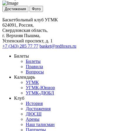
Достижения
Фото
Баскетбольный клуб УГМК
624091, Россия,
Свердловская область,
г. Верхняя Пышма,
Успенский проспект, д. 1
+7 (343) 285 77 77
basket@redfoxes.ru
Билеты
Билеты
Правила
Вопросы
Календарь
УГМК
УГМК-Юниор
УГМК-ДЮБЛ
Клуб
История
Достижения
ДЮСШ
Арены
Наш талисман
Партнеры