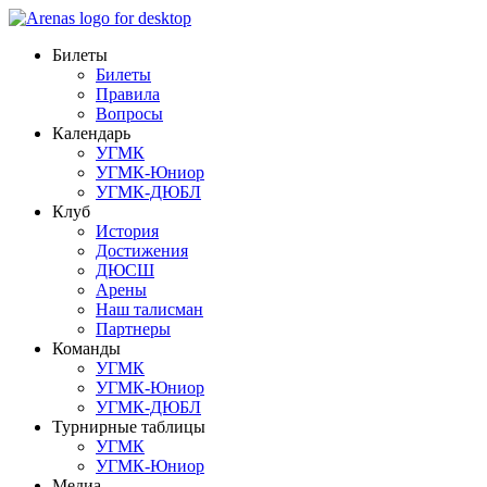
Билеты
Билеты
Правила
Вопросы
Календарь
УГМК
УГМК-Юниор
УГМК-ДЮБЛ
Клуб
История
Достижения
ДЮСШ
Арены
Наш талисман
Партнеры
Команды
УГМК
УГМК-Юниор
УГМК-ДЮБЛ
Турнирные таблицы
УГМК
УГМК-Юниор
Медиа