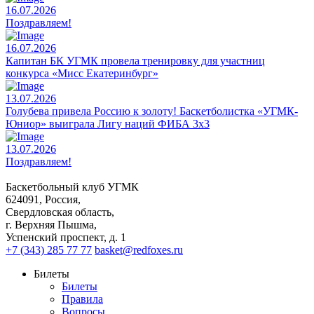
16.07.2026
Поздравляем!
16.07.2026
Капитан БК УГМК провела тренировку для участниц
конкурса «Мисс Екатеринбург»
13.07.2026
Голубева привела Россию к золоту! Баскетболистка «УГМК-
Юниор» выиграла Лигу наций ФИБА 3х3
13.07.2026
Поздравляем!
Баскетбольный клуб УГМК
624091, Россия,
Свердловская область,
г. Верхняя Пышма,
Успенский проспект, д. 1
+7 (343) 285 77 77
basket@redfoxes.ru
Билеты
Билеты
Правила
Вопросы