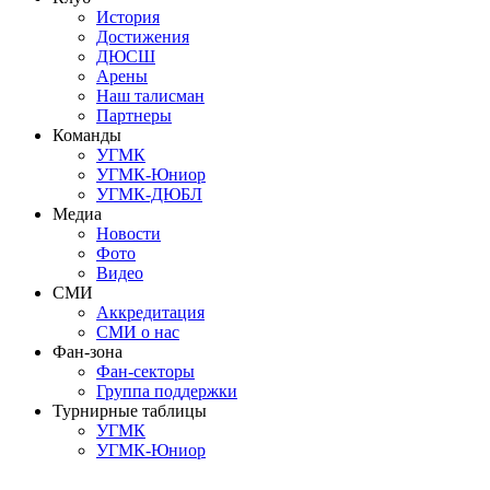
История
Достижения
ДЮСШ
Арены
Наш талисман
Партнеры
Команды
УГМК
УГМК-Юниор
УГМК-ДЮБЛ
Медиа
Новости
Фото
Видео
СМИ
Аккредитация
СМИ о нас
Фан-зона
Фан-секторы
Группа поддержки
Турнирные таблицы
УГМК
УГМК-Юниор