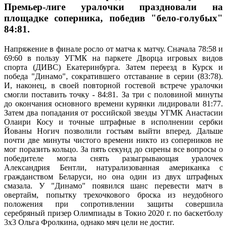
Премьер-лиге уралочки праздновали на
площадке соперника, победив "бело-голубых"
84:81.
Напряжение в финале росло от матча к матчу. Сначала 78:58 и
69:60 в пользу УГМК на паркете Дворца игровых видов
спорта (ДИВС) Екатеринбурга. Затем переезд в Курск и
победа "Динамо", сократившего отставание в серии (83:78).
И, наконец, в своей повторной гостевой встрече уралочки
смогли поставить точку - 84:81. За три с половиной минуты
до окончания основного времени курянки лидировали 81:77.
Затем два попадания от российской звезды УГМК Анастасии
Олаири Косу и точные штрафные в исполнении сербки
Йованы Ногич позволили гостьям выйти вперед. Дальше
почти две минуты чистого времени никто из соперников не
мог поразить кольцо. За пять секунд до сирены все вопросы о
победителе могла снять разыгрывающая уралочек
Александрия Бентли, натурализованная американка с
гражданством Беларуси, но она один из двух штрафных
смазала. У "Динамо" появился шанс перевести матч в
овертайм, попытку трехочкового броска из неудобного
положения при сопротивлении защиты совершила
серебряный призер Олимпиады в Токио 2020 г. по баскетболу
3х3 Ольга Фролкина, однако мяч цели не достиг.