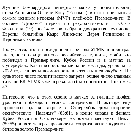
Лучшим бомбардиром четвертого матча у победительниц
стала Анастасия Олаири Косу (16 очков), в итоге признанная
самым ценным игроком (MVP) плей-офф Премьер-лиги. В
составе "Динамо" первая по результативности - Ольга
Фролкина (19), по 14 очков набрали двукратная чемпионка
Европы бельгийка Кьяра Линскенс, Дарья Репникова и
Вероника Сазонова.
Получается, что за последние четыре года УГМК не проиграл
ни одного официального российского турнира, стабильно
побеждая в Премьер-лиге, Кубке России и в матчах за
Суперкубок. Как и все остальные наши команды, уралочки с
2022 года лишены возможности выступать в еврокубках. Не
будь этого чисто политического запрета, общее число главных
титулов БК УГМК уже перевалило бы за полсотни. Пока же -
47.
Интересно, что в этом сезоне в матчах за главные трофеи
уралочки побеждали разных соперников. В октябре еще
прошлого года во встрече за Суперкубок дома огорчили
оренбургскую "Надежду" (83:81), в конце января в финале
Кубка России в Сыктывкаре разгромили местную "Нику"
(89:55) и вот теперь преодолели сопротивление курянок в
битве за золото Премьер-лиги.