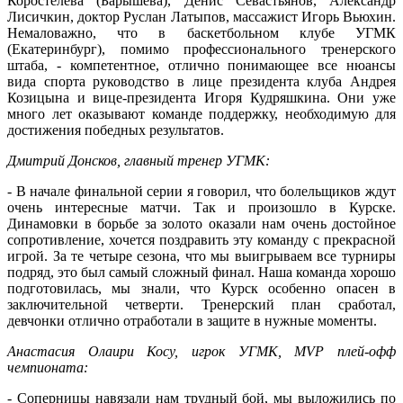
Коростелева (Барышева), Денис Севастьянов, Александр
Лисичкин, доктор Руслан Латыпов, массажист Игорь Вьюхин.
Немаловажно, что в баскетбольном клубе УГМК
(Екатеринбург), помимо профессионального тренерского
штаба, - компетентное, отлично понимающее все нюансы
вида спорта руководство в лице президента клуба Андрея
Козицына и вице-президента Игоря Кудряшкина. Они уже
много лет оказывают команде поддержку, необходимую для
достижения победных результатов.
Дмитрий Донсков, главный тренер УГМК:
- В начале финальной серии я говорил, что болельщиков ждут
очень интересные матчи. Так и произошло в Курске.
Динамовки в борьбе за золото оказали нам очень достойное
сопротивление, хочется поздравить эту команду с прекрасной
игрой. За те четыре сезона, что мы выигрываем все турниры
подряд, это был самый сложный финал. Наша команда хорошо
подготовилась, мы знали, что Курск особенно опасен в
заключительной четверти. Тренерский план сработал,
девчонки отлично отработали в защите в нужные моменты.
Анастасия Олаири Косу, игрок УГМК, MVP плей-офф
чемпионата:
- Соперницы навязали нам трудный бой, мы выложились по