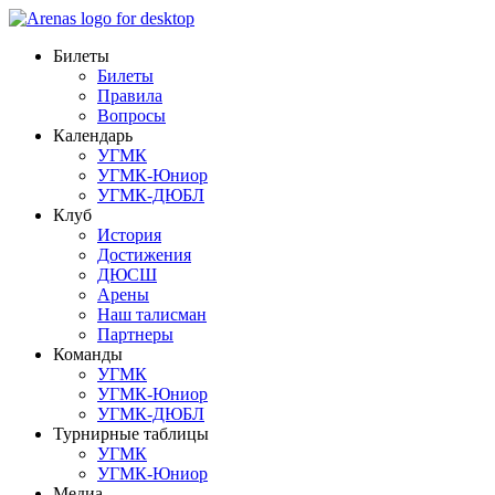
Билеты
Билеты
Правила
Вопросы
Календарь
УГМК
УГМК-Юниор
УГМК-ДЮБЛ
Клуб
История
Достижения
ДЮСШ
Арены
Наш талисман
Партнеры
Команды
УГМК
УГМК-Юниор
УГМК-ДЮБЛ
Турнирные таблицы
УГМК
УГМК-Юниор
Медиа