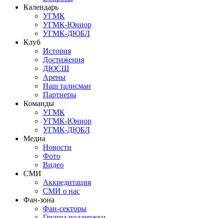
Календарь
УГМК
УГМК-Юниор
УГМК-ДЮБЛ
Клуб
История
Достижения
ДЮСШ
Арены
Наш талисман
Партнеры
Команды
УГМК
УГМК-Юниор
УГМК-ДЮБЛ
Медиа
Новости
Фото
Видео
СМИ
Аккредитация
СМИ о нас
Фан-зона
Фан-секторы
Группа поддержки