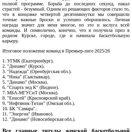
полной программе. Борьба до последних секунд, накал
страстей - безумный. Одним из решающих факторов стало то,
что в концовке четвертой десятиминутки мы совершили
точные важные броски и успешно оборонялись. Личная
награда значит для меня многое, но это и заслуга всей
команды. И символично, конечно, что я получила приз в
родном Курске, городе, где и начинала баскетбольную
карьеру.
Итоговое положение команд в Премьер-лиге 2025/26
1. УГМК (Екатеринбург).
2. "Динамо" (Курск).
3. "Надежда" (Оренбургская обл.).
4. "Ника" (Сыктывкар).
5. "Динамо" (Москва).
6. "Спарта энд К" (Видное).
7. МБА-МГУСиТ (Москва).
8. "Енисей" (Красноярский край).
9. "Нефтяник-Титан" (Омская обл.).
10. БК "Самара".
11. "Энергия" (Иваново).
12. "Динамо" (Новосибирская обл.).
Все главные титулы женской баскетбольной