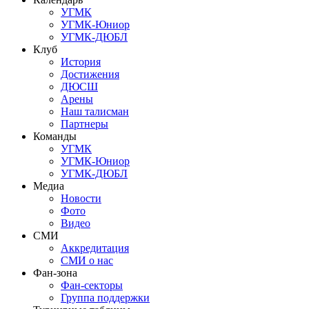
УГМК
УГМК-Юниор
УГМК-ДЮБЛ
Клуб
История
Достижения
ДЮСШ
Арены
Наш талисман
Партнеры
Команды
УГМК
УГМК-Юниор
УГМК-ДЮБЛ
Медиа
Новости
Фото
Видео
СМИ
Аккредитация
СМИ о нас
Фан-зона
Фан-секторы
Группа поддержки