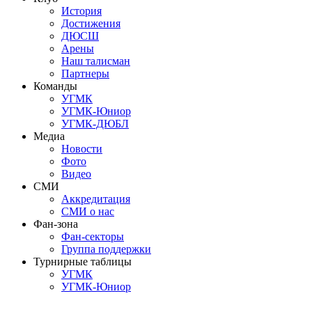
История
Достижения
ДЮСШ
Арены
Наш талисман
Партнеры
Команды
УГМК
УГМК-Юниор
УГМК-ДЮБЛ
Медиа
Новости
Фото
Видео
СМИ
Аккредитация
СМИ о нас
Фан-зона
Фан-секторы
Группа поддержки
Турнирные таблицы
УГМК
УГМК-Юниор