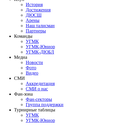
История
Достижения
ДЮСШ
Арены
Наш талисман
Партнеры
Команды
УГМК
УГМК-Юниор
УГМК-ДЮБЛ
Медиа
Новости
Фото
Видео
СМИ
Аккредитация
СМИ о нас
Фан-зона
Фан-секторы
Группа поддержки
Турнирные таблицы
УГМК
УГМК-Юниор