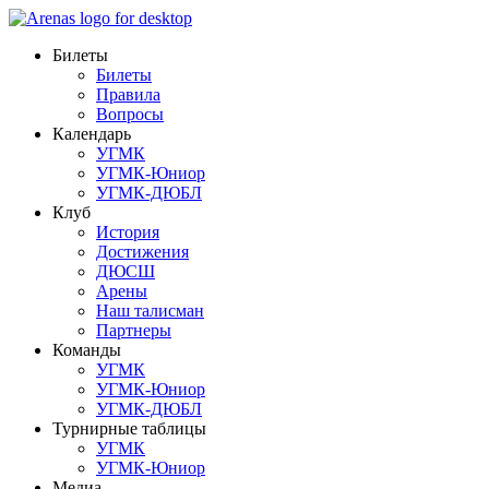
Билеты
Билеты
Правила
Вопросы
Календарь
УГМК
УГМК-Юниор
УГМК-ДЮБЛ
Клуб
История
Достижения
ДЮСШ
Арены
Наш талисман
Партнеры
Команды
УГМК
УГМК-Юниор
УГМК-ДЮБЛ
Турнирные таблицы
УГМК
УГМК-Юниор
Медиа