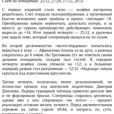
Счет по четвертям: 25:12, 27:20, 17:12, 20:21
С первых владений стало ясно — хозяйки настроены
решительно. Счет открыли екатеринбурженки, а трехочковый
Бентли мгновенно зажег трибуны и принес «лисицам» +8.
Оренбурженки начали нервничать, допускать потери, и за
минуту до сирены преимущество действующих чемпионок
выросло до +14. Итог первой четверти — 25:12, и уралочки
уже задали темп, который соперницам оказался не по силам.
Во второй десятиминутке «желто-бордовые» попытались
вернуться в игру — Афанасенко попала из-за дуги, а разница
сократилась до 6 очков. Но Третьякова тут же ответила своим
дальним попаданием, охладив пыл гостей. К середине
четверти хозяйки снова убежали на +12, а к большому
перерыву разрыв стал разгромным — 52:32. «Надежда» начала
сыпаться под агрессивным прессингом.
Третья четверть получилась менее результативной, но
полностью прошла под контролем подопечных Дмитрия
Донскова. Лидеры турнирной таблицы грамотно двигали мяч
и не форсировали броски. Соперницы старались цепляться,
однако мяч у них откровенно «не летел» — процент
реализации оставлял желать лучшего. Перед заключительным
отрезком на табло горели 69:44, и интрига, по сути,
растворилась в воздухе.